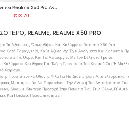
θηκη κινητου Realme X50 Pro Ανθεκτικό Στον Δακτύλιο
€13.70
ΣΌΤΕΡΟ, REALME, REALME X50 PRO
τε Τα Αξεσουάρ, Όπως Θήκες Και Καλύμματα Realme X50 Pro.
ένο Κατά Παραγγελία, Κάθε Αξεσουάρ Έχει Ανοίγματα Και Καλούπια 
οποιείτε Τις Θύρες Και Τις Λειτουργίες Με Τον Βέλτιστο Τρόπο.
τε Καλύμματα Και Θήκες Για Πλήρη Προστασία Του Κινητού Σας Ή Μάλλο
ό Χειρισμό.
ίσης Προστατευτικά Οθόνης Φιλμ Για Να Διατηρήσετε Αποτελεσματικά Τ
ερικές Μπαταρίες Για Να Παρατείνετε Την Αντοχή Του Smartphone Σας
es, Δίνουμε Ιδιαίτερη Προσοχή Στην Ποικιλία Των Στυλ Όλων, Γι' Αυτ
κές Και Ποικίλες Προσωπικότητες.