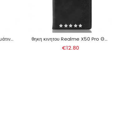
Θήκη Realme X50 Pro Δερμάτινη Ραφή Σε Στυλ
θηκη κινητου Realme X50 Pro Θήκη Flip Στυλιζαρισμένο Vintage Δερμάτινο Εφέ
€12.80