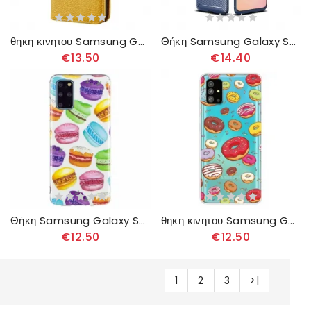
θηκη κινητου Samsung Galaxy S20 Plus / S20 Plus 5G Θήκη Flip Litchi Ultra Chic Faux Leather
Θήκη Samsung Galaxy S20 Plus / S20 Plus 5G Ευέλικτη Υφή Από Ίνες Άνθρακα
€13.50
€14.40
Θήκη Samsung Galaxy S20 Plus / S20 Plus 5G Φθορίζοντα Αμυγδαλωτά
θηκη κινητου Samsung Galaxy S20 Plus / S20 Plus 5G Αγαπούν Τα Ντόνατς
€12.50
€12.50
1
2
3
>|