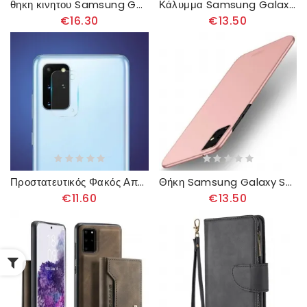
θηκη κινητου Samsung Galaxy S20 Plus / S20 Plus 5G Θήκη Flip Κερωμένο Ψεύτικο Δέρμα
Κάλυμμα Samsung Galaxy S20 Plus / S20 Plus 5G Γάτα Μην Με Αγγίζεις
€16.30
€13.50
Προστατευτικός Φακός Από Γυαλί Για Samsung Galaxy S20 Plus / S20 Plus 5G Hat Prince
Θήκη Samsung Galaxy S20 Plus / S20 Plus 5G Mofi
€11.60
€13.50