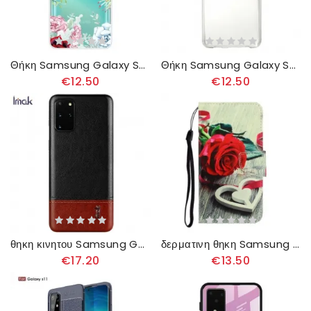
Θήκη Samsung Galaxy S20 Plus / S20 Plus 5G Ακουαρέλα Λουλούδια
Θήκη Samsung Galaxy S20 Plus / S20 Plus 5G 2 Αποσπώμενα Μέρη
€12.50
€12.50
θηκη κινητου Samsung Galaxy S20 Plus / S20 Plus 5G Δερμάτινο Εφέ Σειράς Imak Ruiyi
δερματινη θηκη Samsung Galaxy S20 Plus / S20 Plus 5G με κορδονι Ρομαντικό Τριαντάφυλλο Με Λουράκι
€17.20
€13.50