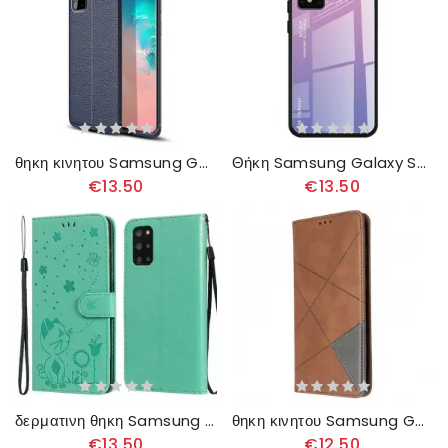
θηκη κινητου Samsung Galaxy S20 Plus / S20 Plus 5G Lychee Double Line
Θήκη Samsung Galaxy S20 Plus / S20 Plus 5G Tempered Glass Be Yourself
€13.50
€13.50
δερματινη θηκη Samsung Galaxy S20 Plus / S20 Plus 5G με κορδονι Γάτα Και Μέλισσα Με Κορδόνι
θηκη κινητου Samsung Galaxy S20 Plus / S20 Plus 5G Θήκη Flip Στυλ Καλλιτέχνη
€13.50
€12.50