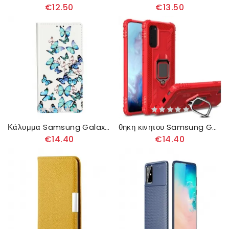
€12.50
€13.50
Κάλυμμα Samsung Galaxy S20 Plus / S20 Plus 5G Σχεδιασμός Πεταλούδων
θηκη κινητου Samsung Galaxy S20 Plus / S20 Plus 5G Δαχτυλίδι Και Ίνες Άνθρακα
€14.40
€14.40