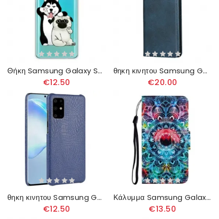
Θήκη Samsung Galaxy S20 Plus / S20 Plus 5G Αστεία Σκυλιά
θηκη κινητου Samsung Galaxy S20 Plus / S20 Plus 5G Θήκη Flip Αληθινό Δέρμα
€12.50
€20.00
θηκη κινητου Samsung Galaxy S20 Plus / S20 Plus 5G Εφέ Δέρματος Κροκοδείλου
Κάλυμμα Samsung Galaxy S20 Plus / S20 Plus 5G με κορδονι Flashy Strappy Mandala
€12.50
€13.50