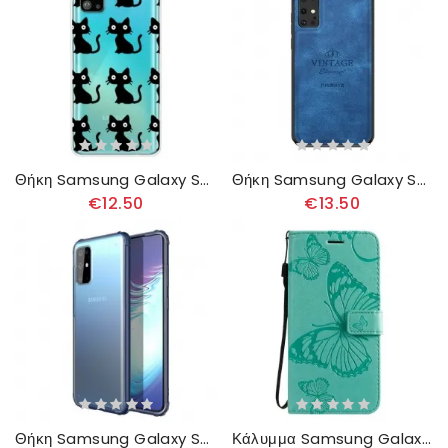
Θήκη Samsung Galaxy S20 Plus / S20 Plus 5G Πολλαπλές Μαύρες Γάτες
Θήκη Samsung Galaxy S20 Plus / S20 Plus 5G Αξιότιμε Pinwuyo
€12.50
€13.50
Θήκη Samsung Galaxy S20 Plus / S20 Plus 5G Πανοπλία Με Έγχρωμες Άκρες
Κάλυμμα Samsung Galaxy S20 Plus / S20 Plus 5G με κορδονι Πεταλούδες Giant Strap