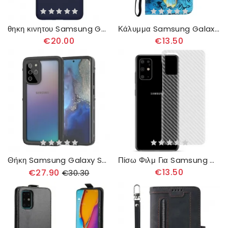
θηκη κινητου Samsung Galaxy S20 Plus / S20 Plus 5G Σειρά Nillkin Flex Pure
Κάλυμμα Samsung Galaxy S20 Plus / S20 Plus 5G Παραλλαγές Πεταλούδων
€20.00
€13.50
Θήκη Samsung Galaxy S20 Plus / S20 Plus 5G Αδιάβροχο Redpepper 2m
Πίσω Φιλμ Για Samsung Galaxy S20 Plus / S20 Plus 5G Carbon Style Imak
€13.50
€27.90
€30.30