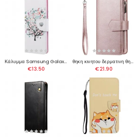
Κάλυμμα Samsung Galaxy S20 Plus / S20 Plus 5G Ανθισμένο Δέντρο
θηκη κινητου δερματινη θηκη Samsung Galaxy S20 Plus / S20 Plus 5G πορτοφολι Αποσπώμενο Πορτοφόλι
€13.50
€21.90