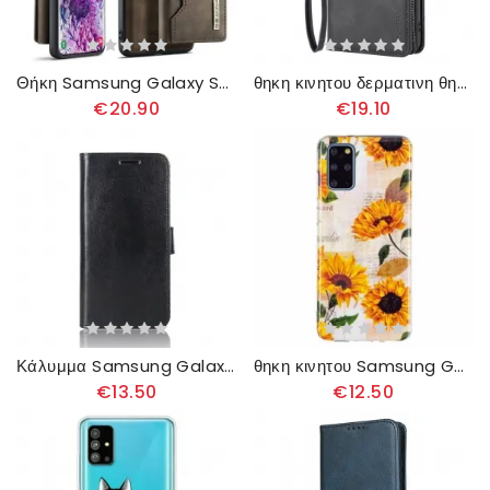
Θήκη Samsung Galaxy S20 Plus / S20 Plus 5G Dg.ming Αποσπώμενη Θήκη Κάρτας
θηκη κινητου δερματινη θηκη Samsung Galaxy S20 Plus / S20 Plus 5G Αποσπώμενο Με Φερμουάρ
€20.90
€19.10
Κάλυμμα Samsung Galaxy S20 Plus / S20 Plus 5G Εφέ Fine Leather
θηκη κινητου Samsung Galaxy S20 Plus / S20 Plus 5G Φθορίζοντες Ηλίανθοι
€13.50
€12.50