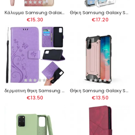
Κάλυμμα Samsung Galaxy S20 Plus / S20 Plus 5G Δαντελένιο Τσαντάκι Νομισμάτων
Θήκη Samsung Galaxy S20 Plus / S20 Plus 5G Imak Silky Με Ταινία Οθόνης
€15.30
€17.20
δερματινη θηκη Samsung Galaxy S20 Plus / S20 Plus 5G Μαγεμένες Πεταλούδες
Θήκη Samsung Galaxy S20 Plus / S20 Plus 5G Επιζών
€13.50
€13.50