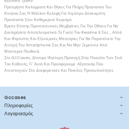
Βέλτιστο Τρόπο .
Προτιμήστε Καλύμματα Και Θήκες Για Πλήρη Προστασία Του
Κινητού Σας Ή Μάλλον Κελύφη Για Λιγότερο Δύσκαμπτη
Προστασία Στον Καθημερινό Χειρισμό.
Βρείτε Επίσης Προστατευτικές Μεμβράνες Για Την Οθόνη Για Να
Διατηρήσετε Αποτελεσματικά Το Γυαλί Του Realme 9 Σας. , Αλλά
Και Φορτιστές Και Εξωτερικές Μπαταρίες Για Να Παρατείνετε Την
Αντοχή Του Smartphone Σας Και Να Μην Ξεμείνετε Από
Μπαταρία Πουθενά.
Στο GCCases, Δίνουμε Ιδιαίτερη Προσοχή Στην Ποικιλία Των Στυλ
Του Καθενός, Γι' Αυτό Και Προσφέρουμε. Αξεσουάρ Που
Αντιστοιχούν Στις Διαφορετικές Και Ποικίλες Προσωπικότητες.
Gccases
Πληροφορίες
Λογαριασμός