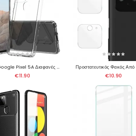
Θήκη Google Pixel 5A Διαφανές Crystal Clear
€11.90
€10.90