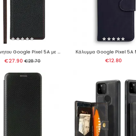
θηκη κινητου Google Pixel 5A με κορδονι Θήκη Flip Γνήσιο Δερμάτινο Λουράκι Litchi
€12.80
€27.90
€28.70