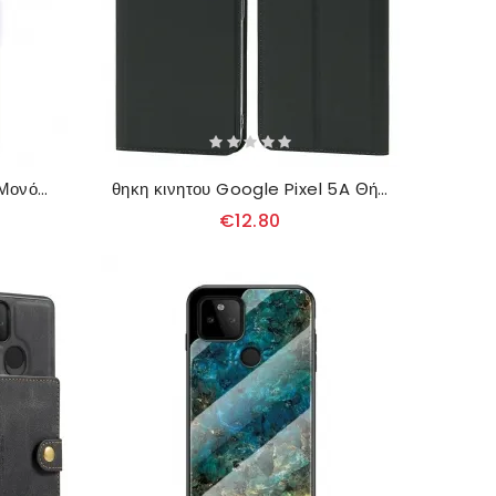
Κάλυμμα Google Pixel 5A Μονόχρωμο Δερμάτινο Εφέ
θηκη κινητου Google Pixel 5A Θήκη Flip Μαγνητικό Κούμπωμα
€12.80