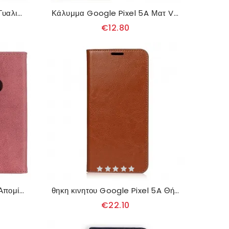
Κάλυμμα Google Pixel 5A Γυαλιστερές Και Εμφανείς Ραφές
Κάλυμμα Google Pixel 5A Ματ Vintage Δερμάτινο Εφέ Khazneh
€12.80
Κάλυμμα Google Pixel 5A Απομίμηση Δέρματος Khazneh
θηκη κινητου Google Pixel 5A Θήκη Flip Γνήσιο Δέρμα
€22.10