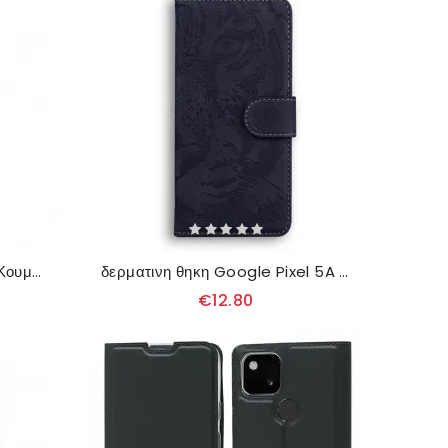
Κάλυμμα Google Pixel 5A Κουμπί Από Συνθετικό Δέρμα Khazneh
δερματινη θηκη Google Pixel 5A Εκτύπωση Προσώπου Tiger
€12.80