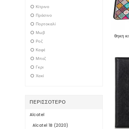
Κίτρινο
Πράσινο
Πορτοκαλί
Μωβ
Ροζ
Καφέ
Μπεζ
Γκρι
Χακί
ΠΕΡΙΣΣΌΤΕΡΟ
Alcatel
Alcatel 1B (2020)