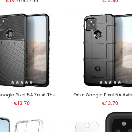
€12.80
€13.70
€17.90
Θήκη Google Pixel 5A Σειρά Thunder
€13.70
€13.70