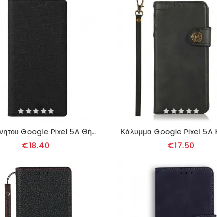
θηκη κινητου Google Pixel 5A Θήκη Flip Υφή Vili Dmx
€18.40
€17.50