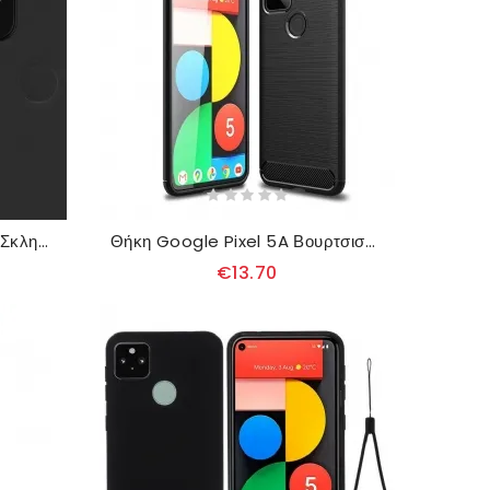
Προστατευτικός Φακός Από Σκληρυμένο Γυαλί Για Google Pixel 5A 5G Imak
Θήκη Google Pixel 5A Βουρτσισμένη Ίνα Άνθρακα
€13.70