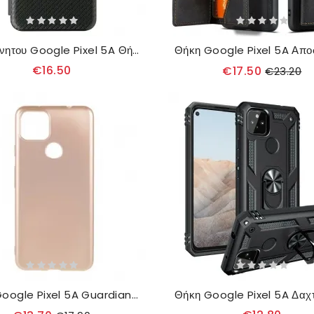
θηκη κινητου Google Pixel 5A Θήκη Flip Έγχρωμη Σιλικόνη Άνθρακα
€16.50
€17.50
€23.20
Θήκη Google Pixel 5A Guardian Series X-level