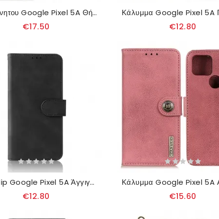
θηκη κινητου Google Pixel 5A Θήκη Flip Split Leather Texture
€17.50
€12.80
Θήκη Flip Google Pixel 5A Άγγιγμα Δέρματος
€12.80
€15.60