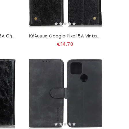
θηκη κινητου Google Pixel 5A Θήκη Flip Κλασικό Σπλιτ Δέρμα Litchi
Κάλυμμα Google Pixel 5A Vintage Πριτσίνια Με Δέρμα Nappa
€14.70