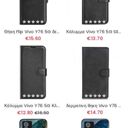
Θήκη Flip Vivo Y76 5G δερματινη θηκη Συν Διπλό Πτερύγιο
Κάλυμμα Vivo Y76 5G Slim Extreme Leather Effect
€15.60
€13.70
Κάλυμμα Vivo Y76 5G Κλασικό
δερματινη θηκη Vivo Y76 5G Ματ Δερμάτινο Εφέ
€14.70
€12.80
€16.50