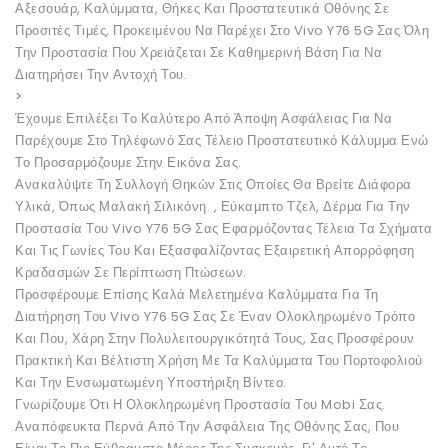
Αξεσουάρ, Καλύμματα, Θήκες Και Προστατευτικά Οθόνης Σε
Προσιτές Τιμές, Προκειμένου Να Παρέχει Στο Vivo Y76 5G Σας Όλη
Την Προστασία Που Χρειάζεται Σε Καθημερινή Βάση Για Να
Διατηρήσει Την Αντοχή Του.
>
Έχουμε Επιλέξει Το Καλύτερο Από Άποψη Ασφάλειας Για Να
Παρέχουμε Στο Τηλέφωνό Σας Τέλειο Προστατευτικό Κάλυμμα Ενώ
Το Προσαρμόζουμε Στην Εικόνα Σας.
Ανακαλύψτε Τη Συλλογή Θηκών Στις Οποίες Θα Βρείτε Διάφορα
Υλικά, Όπως Μαλακή Σιλικόνη. , Εύκαμπτο Τζελ, Δέρμα Για Την
Προστασία Του Vivo Y76 5G Σας Εφαρμόζοντας Τέλεια Τα Σχήματα
Και Τις Γωνίες Του Και Εξασφαλίζοντας Εξαιρετική Απορρόφηση
Κραδασμών Σε Περίπτωση Πτώσεων.
Προσφέρουμε Επίσης Καλά Μελετημένα Καλύμματα Για Τη
Διατήρηση Του Vivo Y76 5G Σας Σε Έναν Ολοκληρωμένο Τρόπο
Και Που, Χάρη Στην Πολυλειτουργικότητά Τους, Σας Προσφέρουν
Πρακτική Και Βέλτιστη Χρήση Με Τα Καλύμματα Του Πορτοφολιού
Και Την Ενσωματωμένη Υποστήριξη Βίντεο.
Γνωρίζουμε Ότι Η Ολοκληρωμένη Προστασία Του Mobi Σας.
Αναπόφευκτα Περνά Από Την Ασφάλεια Της Οθόνης Σας, Που