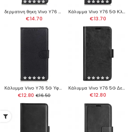
δερματινη θηκη Vivo Y76 5G Θήκη Flip Διπλό Πτερύγιο
Κάλυμμα Vivo Y76 5G Κλασικό Δερμάτινο Εφέ
€14.70
€13.70
Κάλυμμα Vivo Y76 5G Υφή Lychee
Κάλυμμα Vivo Y76 5G Δερμάτινο Εφέ Σχεδιαστή
€12.80
€12.80
€16.50