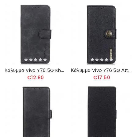
Κάλυμμα Vivo Y76 5G Khazneh Vintage Δερμάτινο Εφέ
Κάλυμμα Vivo Y76 5G Απομίμηση Δέρματος Khazneh
€12.80
€17.50