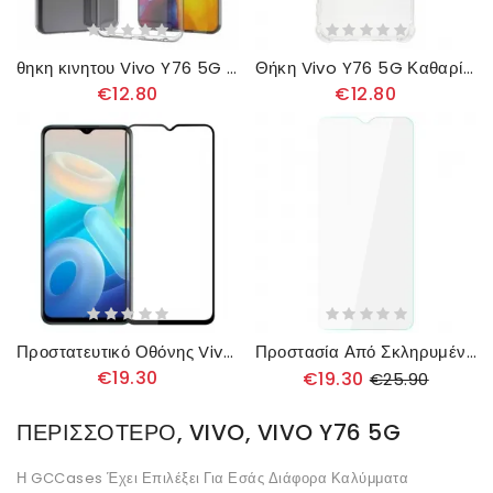
θηκη κινητου Vivo Y76 5G Διαφανές
Θήκη Vivo Y76 5G Καθαρίστε Τις Ενισχυμένες Γωνίες
€12.80
€12.80
Προστατευτικό Οθόνης Vivo Y76 5G Black Edge Από Σκληρυμένο Γυαλί
Προστασία Από Σκληρυμένο Γυαλί (0.3 Mm) Για Οθόνη Vivo Y76
€19.30
€19.30
€25.90
ΠΕΡΙΣΣΌΤΕΡΟ, VIVO, VIVO Y76 5G
Η GCCases Έχει Επιλέξει Για Εσάς Διάφορα Καλύμματα