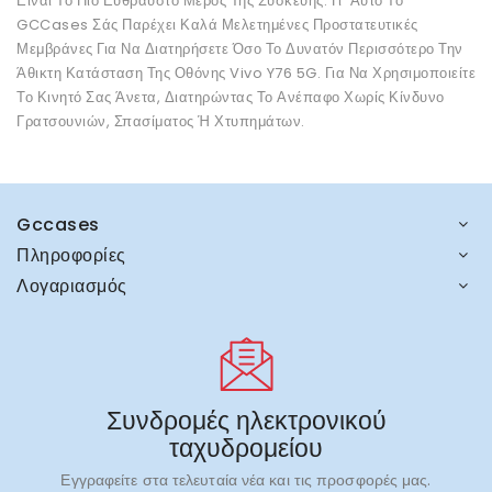
Είναι Το Πιο Εύθραυστο Μέρος Της Συσκευής. Γι' Αυτό Το
GCCases Σάς Παρέχει Καλά Μελετημένες Προστατευτικές
Μεμβράνες Για Να Διατηρήσετε Όσο Το Δυνατόν Περισσότερο Την
Άθικτη Κατάσταση Της Οθόνης Vivo Y76 5G. Για Να Χρησιμοποιείτε
Το Κινητό Σας Άνετα, Διατηρώντας Το Ανέπαφο Χωρίς Κίνδυνο
Γρατσουνιών, Σπασίματος Ή Χτυπημάτων.
Gccases
Πληροφορίες
Λογαριασμός
Συνδρομές ηλεκτρονικού
ταχυδρομείου
Εγγραφείτε στα τελευταία νέα και τις προσφορές μας.