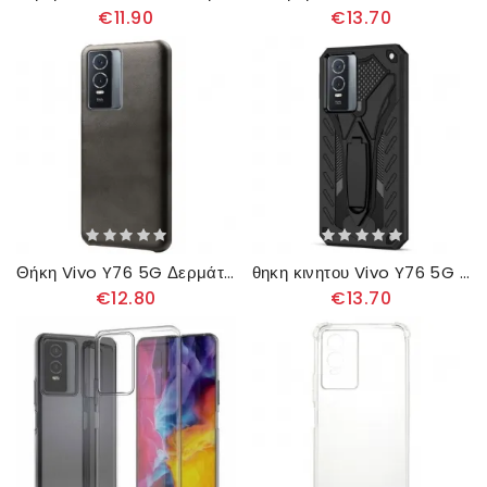
€11.90
€13.70
Θήκη Vivo Y76 5G Δερμάτινο Εφέ Litchi Performance
θηκη κινητου Vivo Y76 5G Ανθεκτική Αφαιρούμενη Υποστήριξη
€12.80
€13.70