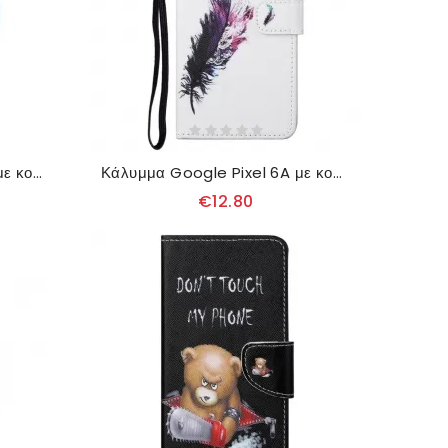
Κάλυμμα Google Pixel 6A με κορδονι Πεταλούδες Με Λουράκια
Κάλυμμα Google Pixel 6A με κορδονι Φτερό Με Λουρί
€12.80