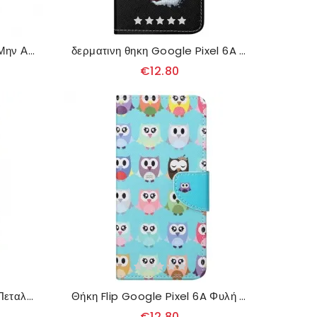
Κάλυμμα Google Pixel 6A Μην Αγγίζετε Το Τηλέφωνό Μου
δερματινη θηκη Google Pixel 6A Επικίνδυνη Αρκούδα
€12.80
Κάλυμμα Google Pixel 6A Πεταλούδα
Θήκη Flip Google Pixel 6A Φυλή Κουκουβαγιών
€12.80