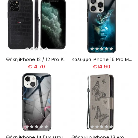
Θήκη iPhone 12 / 12 Pro Κάτοχος Κάρτας Σε Στυλ Κροκόδειλου
Κάλυμμα iPhone 16 Pro Max Tempered Glass Cat Σιλικόνης
€14.70
€14.90
Θήκη iPhone 14 Γεωμετρικό Σκληρυμένο Γυαλί
Θήκη Flip iPhone 13 Pro Max δερματινη θηκη Πεταλούδες Και Λοξό Πτερύγιο