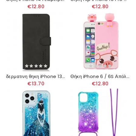
€12.80
€12.80
δερματινη θηκη iPhone 13 Pro Khazneh Fashion Leather Effect
Θήκη iPhone 6 / 6S Απόλλων Ο Χοίρος 3d
€13.70
€12.80