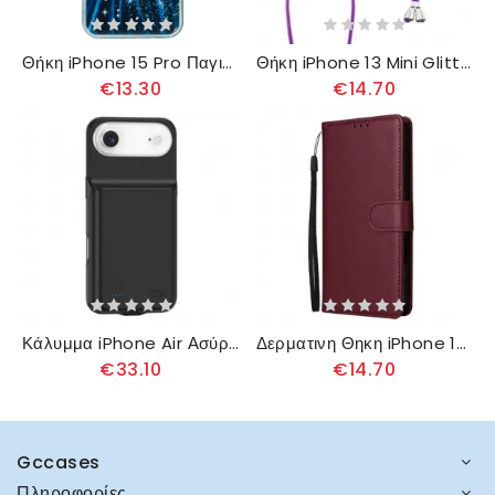
Θήκη iPhone 15 Pro Παγιέτες Μόδας
Θήκη iPhone 13 Mini Glitter Και Κορδόνι Σιλικόνης
€13.30
€14.70
Κάλυμμα iPhone Air Ασύρματη Φόρτιση 7000mah
Δερματινη Θηκη iPhone 16 Απλό Δέρμα
€33.10
€14.70
Gccases
Πληροφορίες