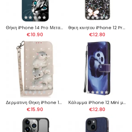
Θήκη iPhone 14 Pro Μεταξύ Γάτας Και Πεταλούδας
θηκη κινητου iPhone 12 Pro Max Τρισδιάστατες Πούλιες Πεταλούδων
€10.90
€12.80
Δερματινη Θηκη iPhone 16 Pro Max Χάμστερ Στοιβαγμένα Με Λουρί
Κάλυμμα iPhone 12 Mini με κορδονι Διαστημικό Panda Με Κορδόνι
€15.90
€12.80