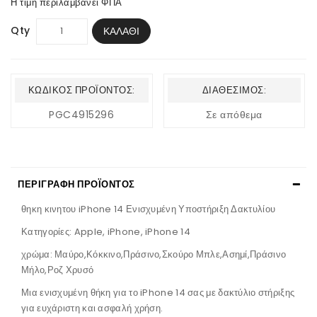
Η τιμή περιλαμβάνει ΦΠΑ
Qty
ΚΑΛΆΘΙ
ΚΩΔΙΚΌΣ ΠΡΟΪΌΝΤΟΣ:
ΔΙΑΘΈΣΙΜΟΣ:
PGC4915296
Σε απόθεμα
ΠΕΡΙΓΡΑΦΉ ΠΡΟΪΌΝΤΟΣ
θηκη κινητου iPhone 14 Ενισχυμένη Υποστήριξη Δακτυλίου
Κατηγορίες: Apple, iPhone, iPhone 14
χρώμα: Μαύρο,Κόκκινο,Πράσινο,Σκούρο Μπλε,Ασημί,Πράσινο
Μήλο,Ροζ Χρυσό
Μια ενισχυμένη θήκη για το iPhone 14 σας με δακτύλιο στήριξης
για ευχάριστη και ασφαλή χρήση.