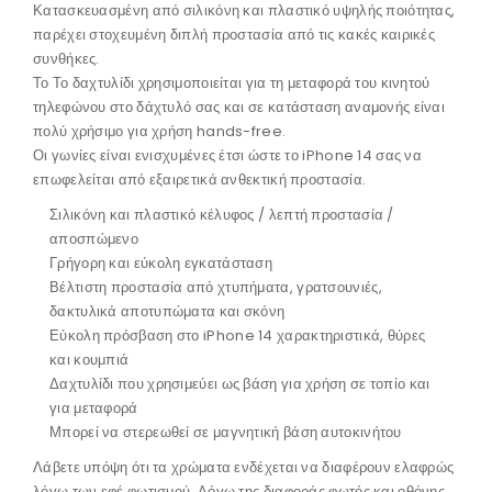
Κατασκευασμένη από σιλικόνη και πλαστικό υψηλής ποιότητας,
παρέχει στοχευμένη διπλή προστασία από τις κακές καιρικές
συνθήκες.
Το Το δαχτυλίδι χρησιμοποιείται για τη μεταφορά του κινητού
τηλεφώνου στο δάχτυλό σας και σε κατάσταση αναμονής είναι
πολύ χρήσιμο για χρήση hands-free.
Οι γωνίες είναι ενισχυμένες έτσι ώστε το iPhone 14 σας να
επωφελείται από εξαιρετικά ανθεκτική προστασία.
Σιλικόνη και πλαστικό κέλυφος / λεπτή προστασία /
αποσπώμενο
Γρήγορη και εύκολη εγκατάσταση
Βέλτιστη προστασία από χτυπήματα, γρατσουνιές,
δακτυλικά αποτυπώματα και σκόνη
Εύκολη πρόσβαση στο iPhone 14 χαρακτηριστικά, θύρες
και κουμπιά
Δαχτυλίδι που χρησιμεύει ως βάση για χρήση σε τοπίο και
για μεταφορά
Μπορεί να στερεωθεί σε μαγνητική βάση αυτοκινήτου
Λάβετε υπόψη ότι τα χρώματα ενδέχεται να διαφέρουν ελαφρώς
λόγω των εφέ φωτισμού. Λόγω της διαφοράς φωτός και οθόνης,